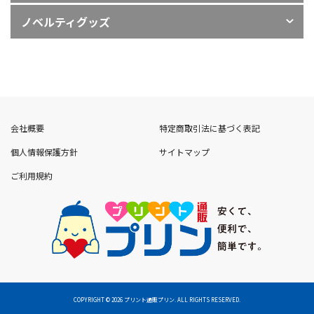
サインディスプレイ
ノベルティグッズ
飲食店メニュー
ノベルティグッズ
ギフト - 生活雑貨 -
会社概要
特定商取引法に基づく表記
個人情報保護方針
サイトマップ
販促・イベントノベルティ
ご利用規約
COPYRIGHT
©
2026 プリント通販プリン. ALL RIGHTS RESERVED.