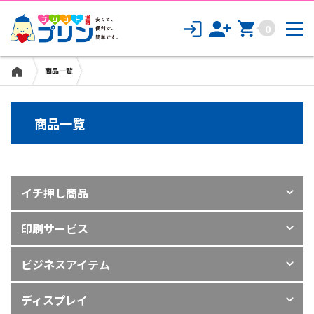
診察券・スタンプカード印刷
0
CD/DVD/Blu-rayジャケット印刷
商品一覧
シール・ステッカー印刷
ビジネスアイテム
商品一覧
名刺印刷
イチ押し商品
封筒印刷
印刷サービス
ファイル印刷
ビジネスアイテム
その他のビジネス商品
ディスプレイ
ディスプレイ