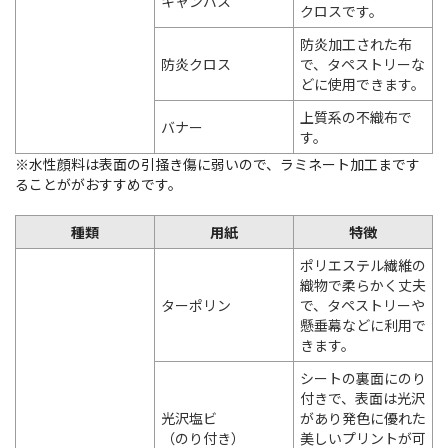
キャンバス
クロスです。
防炎加工された布
防炎クロス
で、タペストリーな
どに使用できます。
上質系の不織布で
バナー
す。
※水性顔料は表面の引掻き傷に弱いので、ラミネート加工まです
ることががおすすめです。
種類
用紙
特徴
ポリエステル繊維の
織物で柔らかく丈夫
ターポリン
で、タペストリーや
懸垂幕などに利用で
きます。
シートの裏面にのり
付きで、表面は光沢
光沢塩ビ
があり発色に優れた
（のり付き）
美しいプリントが可