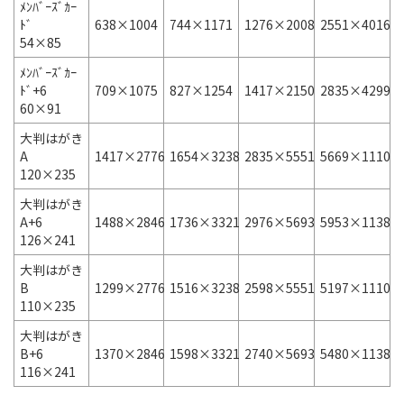
ﾒﾝﾊﾞｰｽﾞｶｰ
ﾄﾞ
638×1004
744×1171
1276×2008
2551×4016
54×85
ﾒﾝﾊﾞｰｽﾞｶｰ
ﾄﾞ+6
709×1075
827×1254
1417×2150
2835×4299
60×91
大判はがき
A
1417×2776
1654×3238
2835×5551
5669×11102
120×235
大判はがき
A+6
1488×2846
1736×3321
2976×5693
5953×11386
126×241
大判はがき
B
1299×2776
1516×3238
2598×5551
5197×11102
110×235
大判はがき
B+6
1370×2846
1598×3321
2740×5693
5480×11386
116×241