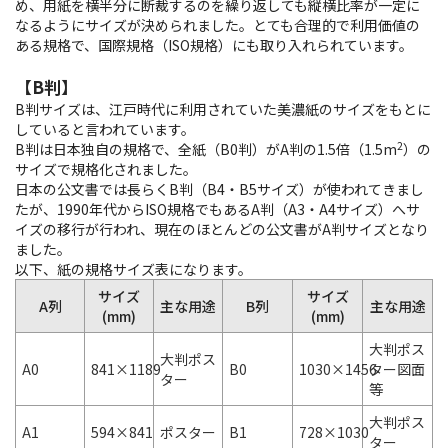
め、用紙を横半分に断裁するのを繰り返しても縦横比率が一定に
なるようにサイズが決められました。とても合理的で利用価値の
ある規格で、国際規格（ISO規格）にも取り入れられています。
【B判】
B判サイズは、江戸時代に利用されていた美濃紙のサイズをもとに
していると言われています。
2
B判は日本独自の規格で、全紙（B0判）がA判の1.5倍（1.5m
）の
サイズで規格化されました。
日本の公文書では長らくB判（B4・B5サイズ）が使われてきまし
たが、1990年代からISO規格でもあるA判（A3・A4サイズ）へサ
イズの移行が行われ、現在のほとんどの公文書がA判サイズとなり
ました。
以下、紙の規格サイズ表になります。
サイズ
サイズ
A列
主な用途
B列
主な用途
(mm)
(mm)
大判ポス
大判ポス
A0
841×1189
B0
1030×1456
ター図面
ター
等
大判ポス
A1
594×841
ポスター
B1
728×1030
ター