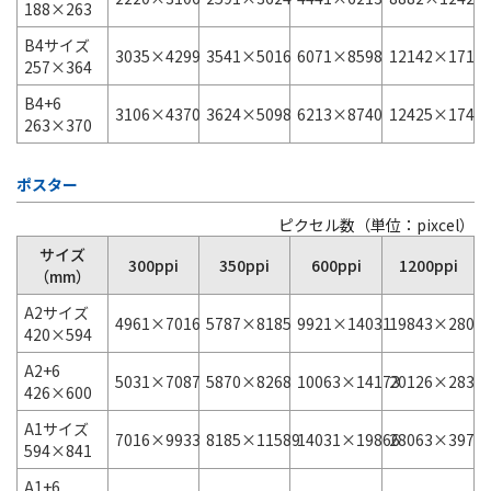
188×263
B4サイズ
3035×4299
3541×5016
6071×8598
12142×1719
257×364
B4+6
3106×4370
3624×5098
6213×8740
12425×1748
263×370
ポスター
ピクセル数（単位：pixcel）
サイズ
300ppi
350ppi
600ppi
1200ppi
（mm）
A2サイズ
4961×7016
5787×8185
9921×14031
19843×2806
420×594
A2+6
5031×7087
5870×8268
10063×14173
20126×2834
426×600
A1サイズ
7016×9933
8185×11589
14031×19866
28063×3973
594×841
A1+6