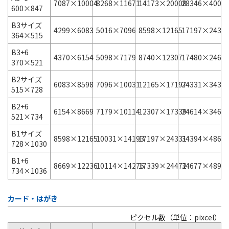
7087×10004
8268×11671
14173×20008
28346×4001
600×847
B3サイズ
4299×6083
5016×7096
8598×12165
17197×2433
364×515
B3+6
4370×6154
5098×7179
8740×12307
17480×2461
370×521
B2サイズ
6083×8598
7096×10031
12165×17197
24331×3439
515×728
B2+6
6154×8669
7179×10114
12307×17339
24614×3467
521×734
B1サイズ
8598×12165
10031×14193
17197×24331
34394×4866
728×1030
B1+6
8669×12236
10114×14276
17339×24472
34677×4894
734×1036
カード・はがき
ピクセル数（単位：pixcel）