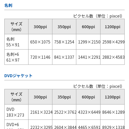
名刺
ピクセル数（単位：pixcel）
サイズ
300ppi
350ppi
600ppi
1200ppi
（mm）
名刺
650×1075
758×1254
1299×2150
2598×4299
55×91
名刺+6
720×1146
841×1337
1441×2291
2882×4583
61×97
DVDジャケット
ピクセル数（単位：pixcel）
サイズ
300ppi
350ppi
600ppi
1200ppi
（mm）
DVD
2161×3224
2522×3762
4323×6449
8646×12898
183×273
DVD+6
2232×3295
2604×3844
4465×6591
8929×13181