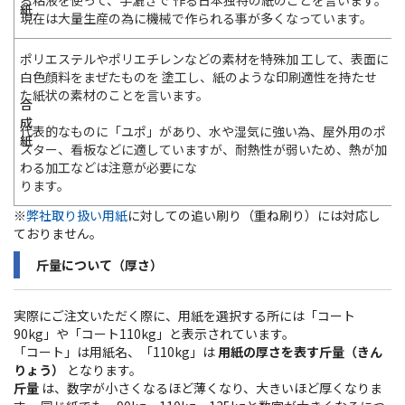
紙
現在は大量生産の為に機械で作られる事が多くなっています。
ポリエステルやポリエチレンなどの素材を特殊加 工して、表面に
白色顔料をまぜたものを 塗工し、紙のような印刷適性を持たせ
た紙状の素材のことを言います。
合
成
代表的なものに「ユポ」があり、水や湿気に強い為、屋外用のポ
紙
スター、看板などに適していますが、耐熱性が弱いため、熱が加
わる加工などは注意が必要にな
ります。
※
弊社取り扱い用紙
に対しての追い刷り（重ね刷り）には対応し
ておりません。
斤量について（厚さ）
実際にご注文いただく際に、用紙を選択する所には「コート
90kg」や「コート110kg」と表示されています。
「コート」は用紙名、「110kg」は
用紙の厚さを表す斤量（きん
りょう）
となります。
斤量
は、数字が小さくなるほど薄くなり、大きいほど厚くなりま