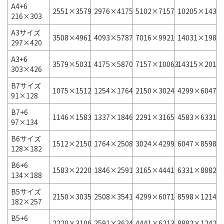
A4+6
2551×3579
2976×4175
5102×7157
10205×1431
216×303
A3サイズ
3508×4961
4093×5787
7016×9921
14031×1984
297×420
A3+6
3579×5031
4175×5870
7157×10063
14315×2012
303×426
B7サイズ
1075×1512
1254×1764
2150×3024
4299×6047
91×128
B7+6
1146×1583
1337×1846
2291×3165
4583×6331
97×134
B6サイズ
1512×2150
1764×2508
3024×4299
6047×8598
128×182
B6+6
1583×2220
1846×2591
3165×4441
6331×8882
134×188
B5サイズ
2150×3035
2508×3541
4299×6071
8598×12142
182×257
B5+6
2220×3106
2591×3624
4441×6213
8882×12425