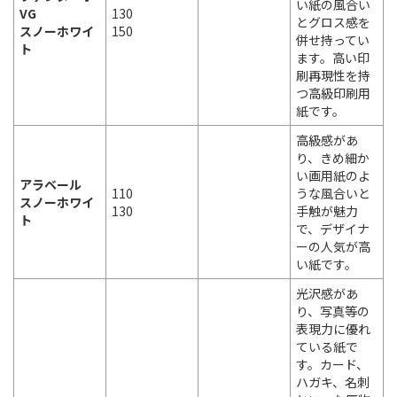
い紙の風合い
VG
130
とグロス感を
スノーホワイ
150
併せ持ってい
ト
ます。高い印
刷再現性を持
つ高級印刷用
紙です。
高級感があ
り、きめ細か
い画用紙のよ
アラベール
110
うな風合いと
スノーホワイ
130
手触が魅力
ト
で、デザイナ
ーの人気が高
い紙です。
光沢感があ
り、写真等の
表現力に優れ
ている紙で
す。カード、
ハガキ、名刺