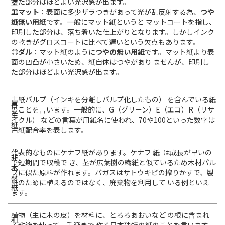
塗
した部分はほどよい光沢感が出ます。
工
◎マット
：表面に多少ザラつきがあって光が乱反射する為、
つや
紙
の無い用紙
です。一般にマット紙というと マットコートを指し、
印刷した部分は、落ち着いた仕上がりとなります。しかしインク
の乾きがグロスコートに比べて遅いという欠点もあります。
◎ダル
：マット紙のように
つやの無い用紙
です。マット紙より表
面の凹凸が小さいため、紙自体はつやがあり ませんが、印刷し
た部分はほどよい光沢感が出ます。
古紙パルプ（インキを分離しパルプ化したもの） を含んでいる紙
再
のことを言います。一般的に、G（グリーン）E（エコ）R（リサ
生
イクル） などの言葉が用紙名に使われ、70や100といった数字は
紙
古紙配合率を表します。
代表的なものにケナフ紙があります。ケナフ 紙 は成長が早いの
非
で短期間で収穫で き、茎が広葉樹の繊維と似ているため木材パル
木
プに似た原料が作れます。バガスはサトウキビの搾りかすで、製
材
紙のために植えるのではなく、廃棄物を利用して いる例といえ
紙
ます。
植物（主に木の皮）を材料に、とろろあおいなど の根に含まれ
和
る粘液を使って、手漉きで 作る日本独特の紙のことを言います。