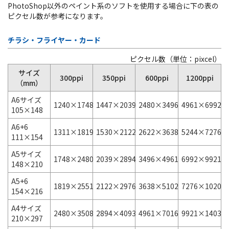
PhotoShop以外のペイント系のソフトを使用する場合に下の表の
ピクセル数が参考になります。
チラシ・フライヤー・カード
ピクセル数（単位：pixcel）
サイズ
300ppi
350ppi
600ppi
1200ppi
（mm）
A6サイズ
1240×1748
1447×2039
2480×3496
4961×6992
105×148
A6+6
1311×1819
1530×2122
2622×3638
5244×7276
111×154
A5サイズ
1748×2480
2039×2894
3496×4961
6992×9921
148×210
A5+6
1819×2551
2122×2976
3638×5102
7276×10205
154×216
A4サイズ
2480×3508
2894×4093
4961×7016
9921×14031
210×297