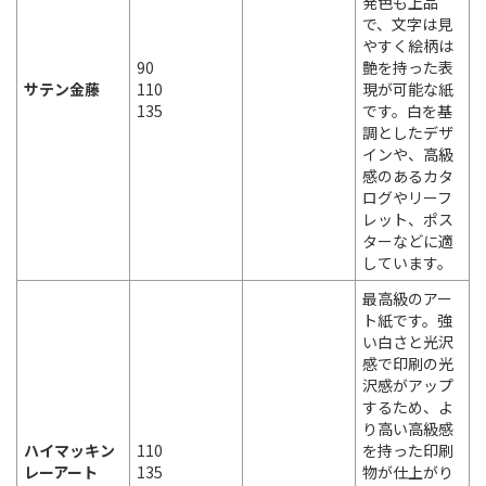
発色も上品
で、文字は見
やすく絵柄は
90
艶を持った表
サテン金藤
110
現が可能な紙
135
です。白を基
調としたデザ
インや、高級
感のあるカタ
ログやリーフ
レット、ポス
ターなどに適
しています。
最高級のアー
ト紙です。強
い白さと光沢
感で印刷の光
沢感がアップ
するため、よ
り高い高級感
ハイマッキン
110
を持った印刷
レーアート
135
物が仕上がり