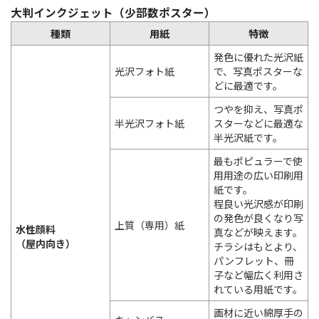
大判インクジェット（少部数ポスター）
種類
用紙
特徴
発色に優れた光沢紙
光沢フォト紙
で、写真ポスターな
どに最適です。
つやを抑え、写真ポ
半光沢フォト紙
スターなどに最適な
半光沢紙です。
最もポピュラーで使
用用途の広い印刷用
紙です。
程良い光沢感が印刷
の発色が良くなり写
上質（専用）紙
水性顔料
真などが映えます。
（屋内向き）
チラシはもとより、
パンフレット、冊
子など幅広く利用さ
れている用紙です。
画材に近い綿厚手の