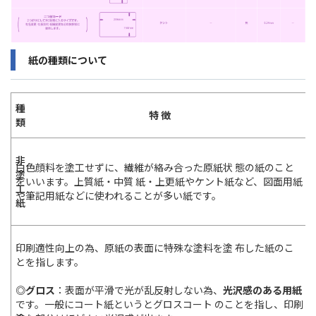
紙の種類について
種
特 徴
類
非
白色顔料を塗工せずに、繊維が絡み合った原紙状 態の紙のこと
塗
をいいます。上質紙・中質 紙・上更紙やケント紙など、図面用紙
工
や筆記用紙などに使われることが多い紙です。
紙
印刷適性向上の為、原紙の表面に特殊な塗料を塗 布した紙のこ
とを指します。
◎グロス
：表面が平滑で光が乱反射しない為、
光沢感のある用紙
です。一般にコート紙というとグロスコート のことを指し、印刷