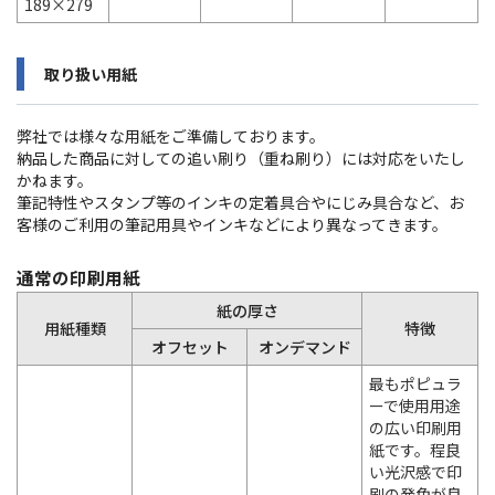
189×279
取り扱い用紙
弊社では様々な用紙をご準備しております。
納品した商品に対しての追い刷り（重ね刷り）には対応をいたし
かねます。
筆記特性やスタンプ等のインキの定着具合やにじみ具合など、お
客様のご利用の筆記用具やインキなどにより異なってきます。
通常の印刷用紙
紙の厚さ
用紙種類
特徴
オフセット
オンデマンド
最もポピュラ
ーで使用用途
の広い印刷用
紙です。程良
い光沢感で印
刷の発色が良