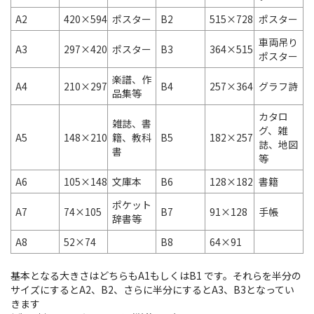
A2
420×594
ポスター
B2
515×728
ポスター
車両吊り
A3
297×420
ポスター
B3
364×515
ポスター
楽譜、作
A4
210×297
B4
257×364
グラフ詩
品集等
カタロ
雑誌、書
グ、雑
A5
148×210
籍、教科
B5
182×257
誌、地図
書
等
A6
105×148
文庫本
B6
128×182
書籍
ポケット
A7
74×105
B7
91×128
手帳
辞書等
A8
52×74
B8
64×91
基本となる大きさはどちらもA1もしくはB1 です。それらを半分の
サイズにするとA2、B2、さらに半分にするとA3、B3となってい
きます