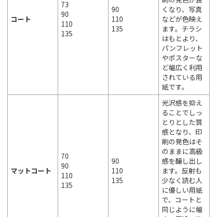
73
90
くなり、写真
90
コート
110
などが色映え
110
135
ます。チラシ
135
はもとより、
パンフレット
やポスターな
ど幅広く利用
されている用
紙です。
光沢感を抑え
ることでしっ
とりとした質
感となり、印
刷の発色はそ
のままに高級
70
90
感を醸し出し
90
マットコート
110
ます。反射も
110
135
少なく読む人
135
に優しい用紙
で、コートと
同じように幅