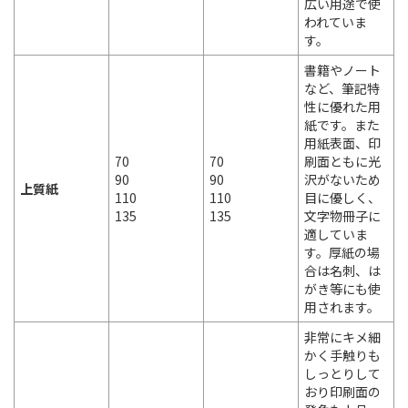
広い用途で使
われていま
す。
書籍やノート
など、筆記特
性に優れた用
紙です。また
用紙表面、印
70
70
刷面ともに光
90
90
沢がないため
上質紙
110
110
目に優しく、
135
135
文字物冊子に
適していま
す。厚紙の場
合は名刺、は
がき等にも使
用されます。
非常にキメ細
かく手触りも
しっとりして
おり印刷面の