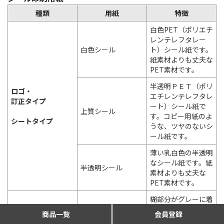
種類
用紙
特徴
白色PET（ポリエチ
レンテレフタレー
白色シール
ト）シール紙です。
紙素材よりも丈夫な
PET素材です。
半透明ＰＥＴ（ポリ
ロゴ・
エチレンテレフタレ
訂正タイプ
ート）シール紙で
上質シール
す。コピー用紙のよ
シートタイプ
うな、ツヤのないシ
ール紙です。
薄い乳白色の半透明
なシール紙です。紙
半透明シール
素材よりも丈夫な
PET素材です。
糊部分がグレーに着
色され、下地が透け
商品一覧
会員登録
るのを防ぐことがで