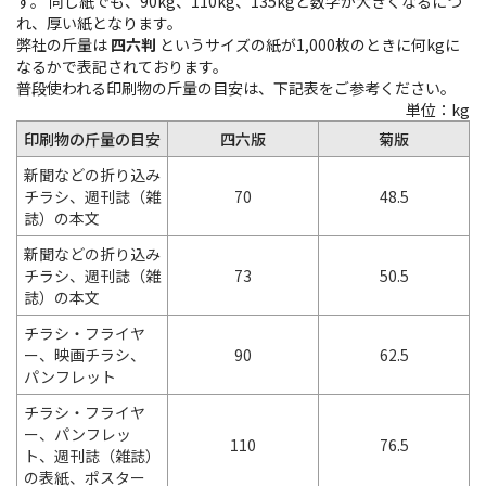
す。 同じ紙でも、90kg、110kg、135kgと数字が大きくなるにつ
れ、厚い紙となります。
弊社の斤量は
四六判
というサイズの紙が1,000枚のときに何kgに
なるかで表記されております。
普段使われる印刷物の斤量の目安は、下記表をご参考ください。
単位：kg
印刷物の斤量の目安
四六版
菊版
新聞などの折り込み
チラシ、週刊誌（雑
70
48.5
誌）の本文
新聞などの折り込み
チラシ、週刊誌（雑
73
50.5
誌）の本文
チラシ・フライヤ
ー、映画チラシ、
90
62.5
パンフレット
チラシ・フライヤ
ー、パンフレッ
110
76.5
ト、週刊誌（雑誌）
の表紙、ポスター