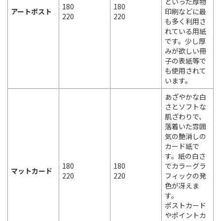
といった厚物
180
180
アートポスト
印刷などに最
220
220
も多く利用さ
れている用紙
です。少し厚
みが欲しい冊
子の表紙等で
も使用されて
います。
あざやかな白
さとソフトな
肌ざわりで、
落着いた雰囲
気の艶消しの
カード紙で
す。紙の白さ
180
180
でカラーグラ
マットカード
220
220
フィックの発
色が冴えま
す。
ポストカード
やポイントカ