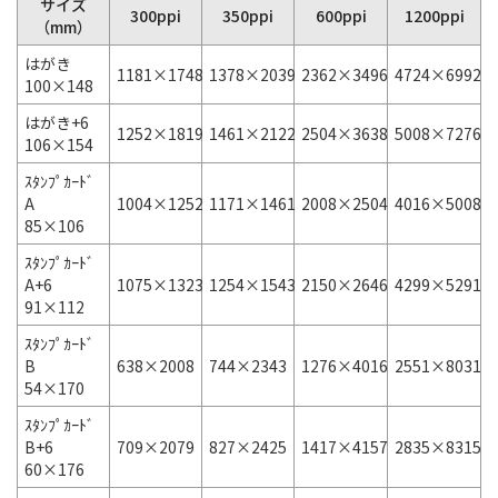
サイズ
300ppi
350ppi
600ppi
1200ppi
（mm）
はがき
1181×1748
1378×2039
2362×3496
4724×6992
100×148
はがき+6
1252×1819
1461×2122
2504×3638
5008×7276
106×154
ｽﾀﾝﾌﾟｶｰﾄﾞ
A
1004×1252
1171×1461
2008×2504
4016×5008
85×106
ｽﾀﾝﾌﾟｶｰﾄﾞ
A+6
1075×1323
1254×1543
2150×2646
4299×5291
91×112
ｽﾀﾝﾌﾟｶｰﾄﾞ
B
638×2008
744×2343
1276×4016
2551×8031
54×170
ｽﾀﾝﾌﾟｶｰﾄﾞ
B+6
709×2079
827×2425
1417×4157
2835×8315
60×176