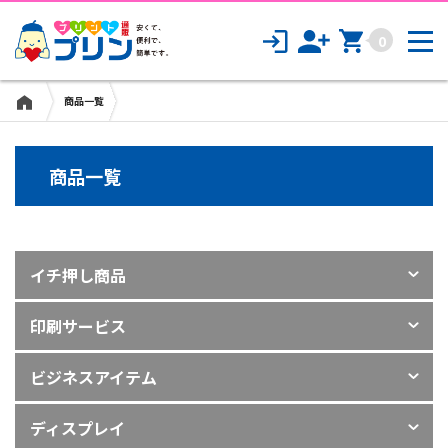
診察券・スタンプカード印刷
0
CD/DVD/Blu-rayジャケット印刷
商品一覧
シール・ステッカー印刷
ビジネスアイテム
商品一覧
名刺印刷
イチ押し商品
封筒印刷
印刷サービス
ファイル印刷
ビジネスアイテム
その他のビジネス商品
ディスプレイ
ディスプレイ