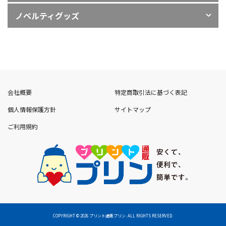
サインディスプレイ
ノベルティグッズ
飲食店メニュー
ノベルティグッズ
ギフト - 生活雑貨 -
会社概要
特定商取引法に基づく表記
個人情報保護方針
サイトマップ
販促・イベントノベルティ
ご利用規約
COPYRIGHT
©
2026 プリント通販プリン. ALL RIGHTS RESERVED.