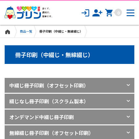
CD/DVD/Blu-rayジャケット印刷
0
シール・ステッカー印刷
商品一覧
冊子印刷（中綴じ・無線綴じ）
ビジネスアイテム
冊子印刷（中綴じ・無線綴じ）
名刺印刷
封筒印刷
中綴じ冊子印刷（オフセット印刷）
ファイル印刷
綴じなし冊子印刷（スクラム製本）
その他のビジネス商品
ディスプレイ
オンデマンド中綴じ冊子印刷
サインディスプレイ
無線綴じ冊子印刷（オフセット印刷）