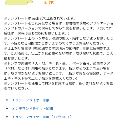
※テンプレートはzip形式で圧縮されています。
※テンプレートをご利用になる場合は、お客様の環境のアプリケーショ
ンソフトのバージョンで保存してから作業をお願いします。（CS5で作
成後は、保存形式もCS5にお願いします。）
※テンプレート上のトンボを、移動や拡大・縮小しないようお願いしま
す。不備となる可能性がございますのでそのままお使いください。
※仕上がり位置や印刷範囲などの説明用の図柄は、印刷に反映されま
す。ご入稿前に、仕上がりに必要のない物は、取り除いた状態で、ご入
稿お願いします。
※トンボの周囲の「天・地」や「表・裏」、ページ番号、封筒のフタ
（ベロ）などは印刷用の指示となります。指示がそのままで良い場合
は、取り除かないようお願い致します。（指示が異なる場合は、データ
上やテキスト等で正しい指示をお教えください）
※テンプレートを使用してPDFを作成する際は、縮小されないようお気
を付けください。
チラシ・フライヤー印刷
オンデマンドチケット印刷
チラシ・フライヤー印刷（＋折り加工）