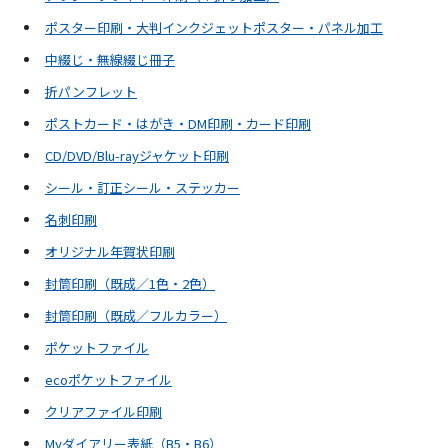
ポスター印刷・大判インクジェットポスター・パネル加工
中綴じ・無線綴じ冊子
折パンフレット
ポストカード・はがき・DM印刷・カード印刷
CD/DVD/Blu-rayジャケット印刷
シール・訂正シール・ステッカー
名刺印刷
オリジナル年賀状印刷
封筒印刷（既成／1色・2色）
封筒印刷（既成／フルカラー）
ポケットファイル
ecoポケットファイル
クリアファイル印刷
Myダイアリー表紙（B5・B6）