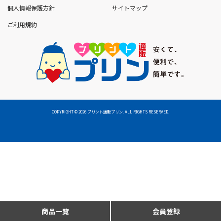
ディスプレイ
個人情報保護方針
サイトマップ
ご利用規約
サインディスプレイ
飲食店メニュー
ノベルティグッズ
ギフト - 生活雑貨 -
COPYRIGHT
©
2026 プリント通販プリン. ALL RIGHTS RESERVED.
販促・イベントノベルティ
商品一覧
会員登録