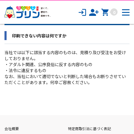
ポストカード・はがき・DM印刷
0
印刷できない内容は何ですか
診察券・スタンプカード印刷
CD/DVD/Blu-rayジャケット印刷
印刷できない内容は何ですか
シール・ステッカー印刷
当社
では以下に該当する内容のものは、見積り
及び
受注を
お受け
しておりません
。
ビジネスアイテム
・
アダルト関連、公序良俗に反する内容のもの
・
法令に違反するもの
なお、当社
において適切でないと判断した場合もお断りさせてい
名刺印刷
ただくことがあります。何卒ご容赦
くだ
さい。
封筒印刷
ファイル印刷
その他のビジネス商品
会社概要
特定商取引法に基づく表記