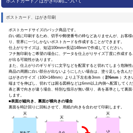
ポストカード／はがき印刷について
ポストカード、はがき印刷
ポストカードサイズのパック商品です。
白い紙に印刷するため、切手や郵便番号の枠などありませんが、お客様
り、世界に一つしかないポストカードを作成することができます。
仕上がりサイズは、短辺100mm×長辺148mmで作成してください。
フチ無印刷をご希望の場合に、データを仕上がりサイズ丁度に作成する
が出る可能性があります。
また、仕上がりのギリギリに文字などを配置すると切れてしまう危険性
商品の周囲に白い部分が出ないようにしたい場合は、塗り足しを含んだ
はがきのサイズ（100×148mm）より上下左右各3mm（
計6mm
）大き
端までを伸ばし、切れては困る図柄などは6mm以上内側へ配置してく
表と裏で向きが違う場合、特別な指示が無い限り、表を基準として裏面
します。
■表面が縦向き、裏面が横向きの場合
裏面を時計回りに回転させて、用紙の向きを合わせて印刷します。