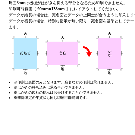
周囲5mmは機械がはがきを抑える部分となるため印刷できません。
印刷可能範囲【
90mm×138mm
】にレイアウトしてください。
データが縦長の場合は、宛名面とデータの上同士が合うように印刷しま
データが横長の場合、特別な指示が無い限り、宛名面を基準としてデー
ます。
※印刷は裏面のみとなります。宛名などの印刷は承れません。
※はがきの持ち込みは承る事ができません。
※はがきの図柄の指示はお受けすることができません。
※季節限定の年賀状も同じ印刷可能範囲です。